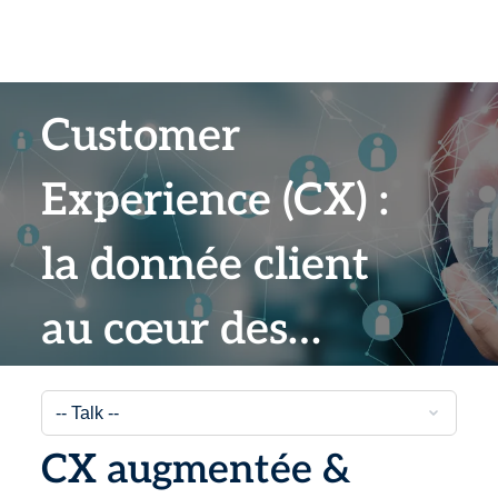
Customer
Experience (CX) :
la donnée client
au cœur des
stratégies IT et
métiers des
CX augmentée &